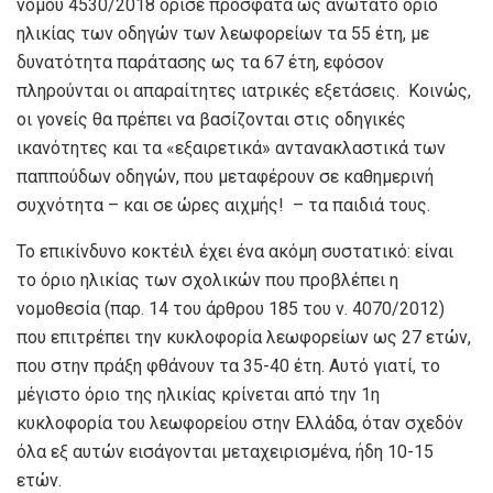
νόμου 4530/2018 όρισε πρόσφατα ως ανώτατο όριο
ηλικίας των οδηγών των λεωφορείων τα 55 έτη, με
δυνατότητα παράτασης ως τα 67 έτη, εφόσον
πληρούνται οι απαραίτητες ιατρικές εξετάσεις. Κοινώς,
οι γονείς θα πρέπει να βασίζονται στις οδηγικές
ικανότητες και τα «εξαιρετικά» αντανακλαστικά των
παππούδων οδηγών, που μεταφέρουν σε καθημερινή
συχνότητα – και σε ώρες αιχμής! – τα παιδιά τους.
Το επικίνδυνο κοκτέιλ έχει ένα ακόμη συστατικό: είναι
το όριο ηλικίας των σχολικών που προβλέπει η
νομοθεσία (παρ. 14 του άρθρου 185 του ν. 4070/2012)
που επιτρέπει την κυκλοφορία λεωφορείων ως 27 ετών,
που στην πράξη φθάνουν τα 35-40 έτη. Αυτό γιατί, το
μέγιστο όριο της ηλικίας κρίνεται από την 1η
κυκλοφορία του λεωφορείου στην Ελλάδα, όταν σχεδόν
όλα εξ αυτών εισάγονται μεταχειρισμένα, ήδη 10-15
ετών.