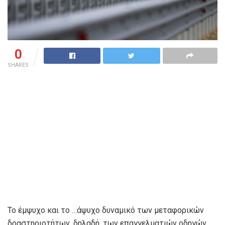
0
SHARES
Το έμψυχο και το …άψυχο δυναμικό των μεταφορικών
δραστηριοτήτων, δηλαδή, των επαγγελματιών οδηγών