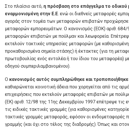
Στο πλαίσιο αυτό,
η πρόσβαση στο επάγγελμα το οδικού 
εναρμονισμένη στην Ε.Ε
. ενώ οι διεθνείς μεταφορές εμπ
αγοράς στον τομέα των μεταφορών επιβατών προχώρησε μ
μεταφορών εμπορευμάτων. Ο κανονισμός (ΕΟΚ) αριθ. 684/
μεταφορών επιβατών με πούλμαν και λεωφορεία. Επέτρεψε
εκτελούν τακτικές υπηρεσίες μεταφορών (με καθορισμένη 
προκαθορισμένα σημεία στάσης) ή έκτακτες (για τη μετα
πρωτοβουλίας ενός εντολέα ή του ίδιου του μεταφορέα) μ
οδηγού συμπεριλαμβανομένου).
Ο
κανονισμός αυτός συμπληρώθηκε και τροποποιήθηκε 
καθιερώνεται κοινοτική άδεια που χορηγείται από τις αρ
επιχειρήσεις που εκτελούν μεταφορές επιβατών με πούλμα
(ΕΚ) αριθ. 12/98 της 11ης Δεκεμβρίου 1997 επέτρεψε τις
τις ειδικές τακτικές γραμμές (για καθορισμένες κατηγορί
τακτικές γραμμές μεταφοράς, εφόσον οι ενδομεταφορές π
γραμμής (και όχι στο τέλος της διαδρομής). Όπως και στ