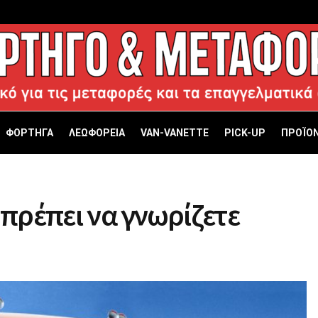
ΦΟΡΤΗΓΑ
ΛΕΩΦΟΡΕΙΑ
VAN-VANETTΕ
PICK-UP
ΠΡΟΪΟΝ
ι πρέπει να γνωρίζετε