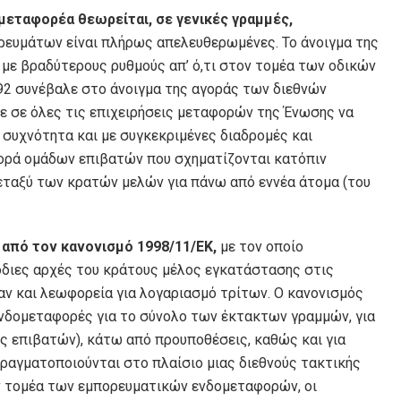
μεταφορέα θεωρείται, σε γενικές γραμμές,
ορευμάτων είναι πλήρως απελευθερωμένες. Το άνοιγμα της
ε βραδύτερους ρυθμούς απ’ ό,τι στον τομέα των οδικών
92 συνέβαλε στο άνοιγμα της αγοράς των διεθνών
 σε όλες τις επιχειρήσεις μεταφορών της Ένωσης να
συχνότητα και με συγκεκριμένες διαδρομές και
φορά ομάδων επιβατών που σχηματίζονται κατόπιν
εταξύ των κρατών μελών για πάνω από εννέα άτομα (του
από τον κανονισμό 1998/11/ΕΚ,
με τον οποίο
μόδιες αρχές του κράτους μέλος εγκατάστασης στις
ν και λεωφορεία για λογαριασμό τρίτων. Ο κανονισμός
 ενδομεταφορές για το σύνολο των έκτακτων γραμμών, για
ες επιβατών), κάτω από προυποθέσεις, καθώς και για
ραγματοποιούνται στο πλαίσιο μιας διεθνούς τακτικής
ον τομέα των εμπορευματικών ενδομεταφορών, οι