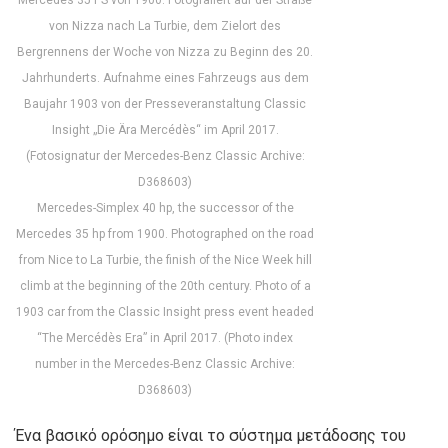
Mercedes 35 PS von 1900. Fotografiert auf der Straße
von Nizza nach La Turbie, dem Zielort des
Bergrennens der Woche von Nizza zu Beginn des 20.
Jahrhunderts. Aufnahme eines Fahrzeugs aus dem
Baujahr 1903 von der Presseveranstaltung Classic
Insight „Die Ära Mercédès“ im April 2017.
(Fotosignatur der Mercedes-Benz Classic Archive:
D368603)
Mercedes-Simplex 40 hp, the successor of the
Mercedes 35 hp from 1900. Photographed on the road
from Nice to La Turbie, the finish of the Nice Week hill
climb at the beginning of the 20th century. Photo of a
1903 car from the Classic Insight press event headed
“The Mercédès Era” in April 2017. (Photo index
number in the Mercedes-Benz Classic Archive:
D368603)
Ένα βασικό ορόσημο είναι το σύστημα μετάδοσης του