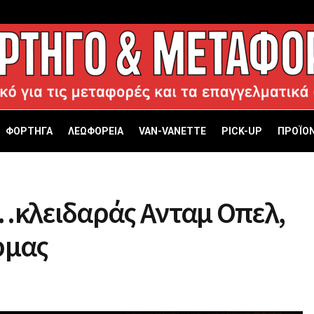
ΦΟΡΤΗΓΑ
ΛΕΩΦΟΡΕΙΑ
VAN-VANETTΕ
PICK-UP
ΠΡΟΪΟΝ
…κλειδαράς Ανταμ Οπελ,
ρμας