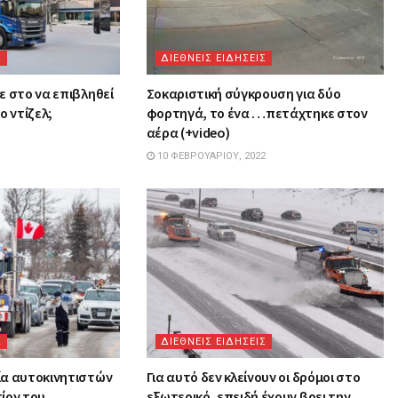
Σ
ΔΙΕΘΝΕΙΣ ΕΙΔΗΣΕΙΣ
ε στο να επιβληθεί
Σοκαριστική σύγκρουση για δύο
ο ντίζελ;
φορτηγά, το ένα …πετάχτηκε στον
αέρα (+video)
10 ΦΕΒΡΟΥΑΡΊΟΥ, 2022
Σ
ΔΙΕΘΝΕΙΣ ΕΙΔΗΣΕΙΣ
ία αυτοκινητιστών
Για αυτό δεν κλείνουν οι δρόμοι στο
ίον του
εξωτερικό, επειδή έχουν βρει την