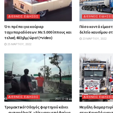
ΔΙΕΘΝΕΙΣ ΕΙΔΗΣΕΙΣ
ΔΙΕΘΝΕΙΣ ΕΙΔΗΣΕΙ
Ότι πρέπει για κούριερ
Πόσο κοντά είμαστ
ταχυπαραδόσεων: Με 5.000 ίππους και
δελτίο καυσίμου στ
τελική 483χλμ/ώρα! (+video)
23 ΜΑΡΤΊΟΥ, 2022
25 ΜΑΡΤΊΟΥ, 2022
ΔΙΕΘΝΕΙΣ ΕΙΔΗΣΕΙΣ
ΔΙΕΘΝΕΙΣ ΕΙΔΗΣΕΙ
Τρομακτικό! Οδηγός φορτηγού κάνει
Μεγάλη διαμαρτυρ
…σμπαράλια IX, γλίτωσαν από θαύμα
στον Καναδά εναντ