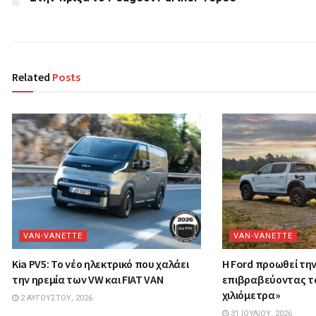
Related
Posts
VAN-VANETTΕ
VAN-VANETTΕ
Kia PV5: Το νέο ηλεκτρικό που χαλάει
Η Ford προωθεί τη
την ηρεμία των VW και FIAT VAN
επιβραβεύοντας τ
χιλιόμετρα»
2 ΑΥΓΟΎΣΤΟΥ, 2026
31 ΙΟΥΛΊΟΥ, 2026