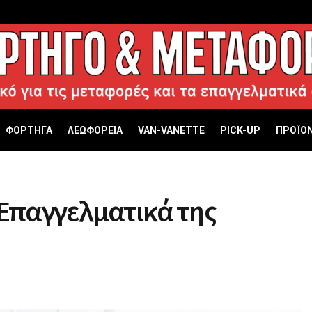
ΦΟΡΤΗΓΑ
ΛΕΩΦΟΡΕΙΑ
VAN-VANETTΕ
PICK-UP
ΠΡΟΪΟΝ
 Επαγγελματικά της