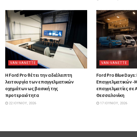
VAN-VANETTΕ
VAN-VANETTΕ
Η Ford Pro θέτει την αδιάλειπτη
Ford Pro Blue Days:
λειτουργία των επαγγελματικών
Επαγγελματικών -Μ
οχημάτων ως βασική της
επαγγελματίες σε 
προτεραιότητα
Θεσσαλονίκη
22 ΙΟΥΝΊΟΥ, 2026
17 ΙΟΥΝΊΟΥ, 2026