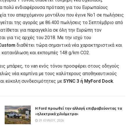
α πολύ ενδιαφέρουσα πρόταση για του Ευρωπαίους
υχία του απερχόμενου μοντέλου που έγινε Νο1 σε πωλήσεις
 ηγείται της αγοράς με 86.400 πωλήσεις το Σεπτέμβριο από
ατίθεται για παραγγελία σε όλη την Ευρώπη τον
ι για τις αρχές του 2018. Με την ισχύ του
 Custom
διαθέτει τώρα σημαντικά νέα χαρακτηριστικά και
η κατανάλωση και εκπομπές 148 g/km CO2.
εις μπάρες, το van ενός τόνου προσφέρει στους οδηγούς
ντελώς νέα καμπίνα με τους καλύτερους αποθηκευτικούς
και εύκολη συνδεσιμότητες με
SYNC 3 ή MyFord Dock
.
Η Ford προωθεί την αλλαγή επιβραβεύοντας τα
«ηλεκτρικά χιλιόμετρα»
31 ΙΟΥΛΊΟΥ, 2026