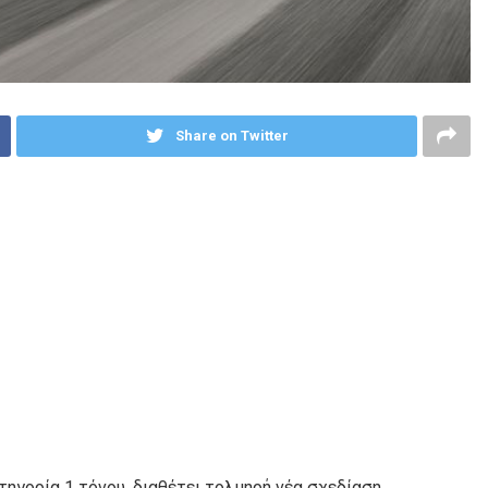
Share on Twitter
ηγορία 1 τόνου, διαθέτει τολμηρή νέα σχεδίαση,