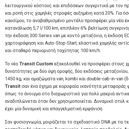
λειτουργικού κόστους και επιδόσεων συγκριτικά με τον πρ
και ροπή στις χαμηλές στροφές αυξημένη κατά 20%. Για ό
καυσίμου, το αναβαθμισμένο μοντέλο προσφέρει μία νέα 
κατανάλωση 5,7 l/100 km, επιπλέον 6% βελτίωση συγκρινόμ
την έκδοση 300 Series van με κοντό μεταξόνιο, η έκδοση E
χαρτογράφηση και Auto-Stop-Start, ελαστικά χαμηλής αντί
και σταθερό περιοριστή ταχύτητας 100 km/h.
Το νέο
Transit Custom
εξακολουθεί να προσφέρει στους χ
δυνατότητες με δύο ύψη οροφής, δύο εκδόσεις μεταξονίου,
1450 kg, και αμαξώματα van, kombi και double-cab-in-van (
Transit
σαν ένα όχημα με κορυφαία ικανότητα μεταφοράς 
όπως το άνοιγμα στο διαχωριστικό για πολύ μακριά αντικ
αναδιπλώνεται όταν δεν χρησιμοποιείται. Δυναμικό στυλ κα
έχει μία δυναμική και επαγγελματική εμφάνιση.
Σαν φυσιογνωμία, μοιράζεται το σχεδιαστικό DNA με τα τε