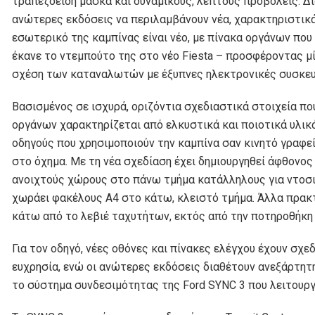
τραπεζοειδή μάσκα και δυναμικούς, λεπτούς προβολείς. Δι
ανώτερες εκδόσεις να περιλαμβάνουν νέα, χαρακτηριστικά
εσωτερικό της καμπίνας είναι νέο, με πίνακα οργάνων που
έκανε το ντεμπούτο της στο νέο Fiesta – προσφέροντας μί
σχέση των καταναλωτών με έξυπνες ηλεκτρονικές συσκευές
Βασισμένος σε ισχυρά, οριζόντια σχεδιαστικά στοιχεία πο
οργάνων χαρακτηρίζεται από ελκυστικά και ποιοτικά υλικά
οδηγούς που χρησιμοποιούν την καμπίνα σαν κινητό γραφ
στο όχημα. Με τη νέα σχεδίαση έχει δημιουργηθεί άφθονος
ανοιχτούς χώρους στο πάνω τμήμα κατάλληλους για ντοσι
χωράει φακέλους A4 στο κάτω, κλειστό τμήμα. Άλλα πρακτ
κάτω από το λεβιέ ταχυτήτων, εκτός από την ποτηροθήκη 
Για τον οδηγό, νέες οθόνες και πίνακες ελέγχου έχουν σχεδ
ευχρησία, ενώ οι ανώτερες εκδόσεις διαθέτουν ανεξάρτητ
το σύστημα συνδεσιμότητας της Ford SYNC 3 που λειτουργε