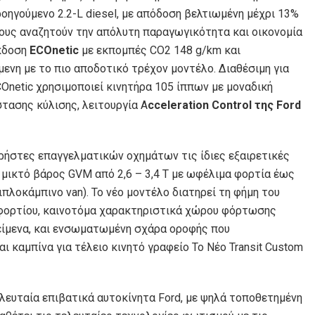
οηγούμενο 2.2-L diesel, με απόδοση βελτιωμένη μέχρι 13%
σους αναζητούν την απόλυτη παραγωγικότητα και οικονομία
έκδοση
ECOnetic
με εκπομπές CO2 148 g/km και
ενη με το πιο αποδοτικό τρέχον μοντέλο. Διαθέσιμη για
COnetic χρησιμοποιεί κινητήρα 105 ίππων με μοναδική
στασης κύλισης, λειτουργία A
cceleration Control της Ford
ρήστες επαγγελματικών οχημάτων τις ίδιες εξαιρετικές
 μικτό βάρος GVM από 2,6 – 3,4 Τ με ωφέλιμα φορτία έως
διπλοκάμπινο van). Το νέο μοντέλο διατηρεί τη φήμη του
φορτίου, καινοτόμα χαρακτηριστικά χώρου φόρτωσης
είμενα, και ενσωματωμένη σχάρα οροφής που
ι καμπίνα για τέλειο κινητό γραφείο Το Νέο Transit Custom
λευταία επιβατικά αυτοκίνητα Ford, με ψηλά τοποθετημένη