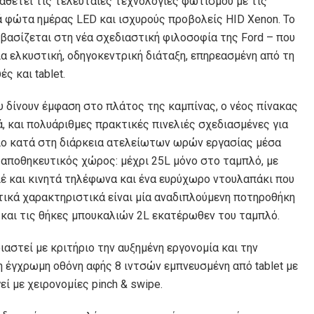
αθέτει τις τελευταίες τεχνολογίες φωτισμού με τις
 φώτα ημέρας LED και ισχυρούς προβολείς HID Xenon. Το
 βασίζεται στη νέα σχεδιαστική φιλοσοφία της Ford – που
α ελκυστική, οδηγοκεντρική διάταξη, επηρεασμένη από τη
 και tablet.
υ δίνουν έμφαση στο πλάτος της καμπίνας, ο νέος πίνακας
, και πολυάριθμες πρακτικές πινελιές σχεδιασμένες για
είο κατά στη διάρκεια ατελείωτων ωρών εργασίας μέσα
 αποθηκευτικός χώρος: μέχρι 25L μόνο στο ταμπλό, με
έ και κινητά τηλέφωνα και ένα ευρύχωρο ντουλαπάκι που
ικά χαρακτηριστικά είναι μία αναδιπλούμενη ποτηροθήκη
και τις θήκες μπουκαλιών 2L εκατέρωθεν του ταμπλό.
ιαστεί με κριτήριο την αυξημένη εργονομία και την
η έγχρωμη οθόνη αφής 8 ιντσών εμπνευσμένη από tablet με
ί με χειρονομίες pinch & swipe.