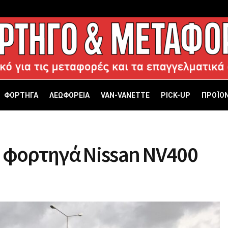
ΦΟΡΤΗΓΑ
ΛΕΩΦΟΡΕΙΑ
VAN-VANETTΕ
PICK-UP
ΠΡΟΪΟΝ
 φορτηγά Nissan NV400