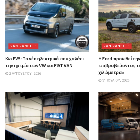
VAN-VANETTΕ
VAN-VANETTΕ
Kia PV5: Το νέο ηλεκτρικό που χαλάει
Η Ford προωθεί τη
την ηρεμία των VW και FIAT VAN
επιβραβεύοντας τ
χιλιόμετρα»
2 ΑΥΓΟΎΣΤΟΥ, 2026
31 ΙΟΥΛΊΟΥ, 2026