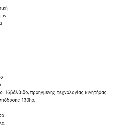
ρική
τον
ει
το
.
ρο, 16βάλβιδο, προηγμένης τεχνολογίας κινητήρας
απόδοσης 130hp.
σο
άλα