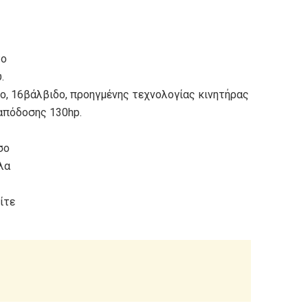
το
.
ρο, 16βάλβιδο, προηγμένης τεχνολογίας κινητήρας
απόδοσης 130hp.
σο
άλα
ίτε