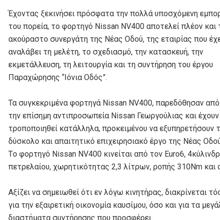
Έχοντας ξεκινήσει πρόσφατα την πολλά υποσχόμενη εμπο
του πορεία, το φορτηγό Nissan NV400 αποτελεί πλέον και 
ακούραστο συνεργάτη της Νέας Οδού, της εταιρίας που έχ
αναλάβει τη μελέτη, το σχεδιασμό, την κατασκευή, την
εκμετάλλευση, τη λειτουργία και τη συντήρηση του έργου
Παραχώρησης “Ιόνια Οδός”.
Τα συγκεκριμένα φορτηγά Nissan ΝV400, παρεδόθησαν από
την επίσημη αντιπροσωπεία Nissan Γεωργούλιας και έχουν
τροποποιηθεί κατάλληλα, προκειμένου να εξυπηρετήσουν 
δύσκολο και απαιτητικό επιχειρησιακό έργο της Νέας Οδού
Τo φορτηγό Nissan NV400 κινείται από τον Euro6, 4κύλινδ
πετρελαίου, χωρητικότητας 2,3 λίτρων, ροπής 310Nm και 
Αξίζει να σημειωθεί ότι εν λόγω κινητήρας, διακρίνεται τό
για την εξαιρετική οικονομία καυσίμου, όσο και για τα μεγ
διαστήματα συντήρησης που προσφέρει.