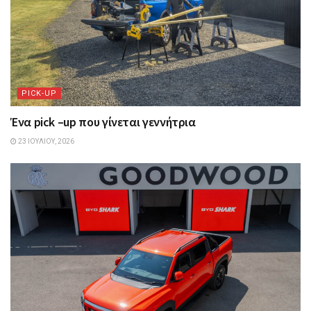
PICK-UP
Ένα pick –up που γίνεται γεννήτρια
23 ΙΟΥΛΊΟΥ, 2026