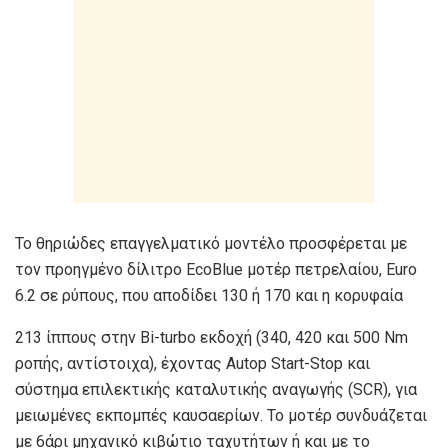
Το θηριώδες επαγγελματικό μοντέλο προσφέρεται με
τον προηγμένο δίλιτρο EcoBlue μοτέρ πετρελαίου, Euro
6.2 σε ρύπους, που αποδίδει 130 ή 170 και η κορυφαία
213 ίππους στην Bi-turbo εκδοχή (340, 420 και 500 Nm
ροπής, αντίστοιχα), έχοντας Autop Start-Stop και
σύστημα επιλεκτικής καταλυτικής αναγωγής (SCR), για
μειωμένες εκπομπές καυσαερίων. Το μοτέρ συνδυάζεται
με 6άρι μηχανικό κιβώτιο ταχυτήτων ή και με το