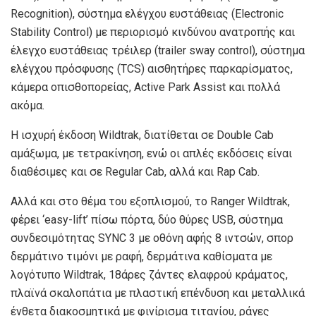
Recognition), σύστημα ελέγχου ευστάθειας (Electronic
Stability Control) με περιορισμό κινδύνου ανατροπής και
έλεγχο ευστάθειας τρέιλερ (trailer sway control), σύστημα
ελέγχου πρόσφυσης (TCS) αισθητήρες παρκαρίσματος,
κάμερα οπισθοπορείας, Active Park Assist και πολλά
ακόμα.
Η ισχυρή έκδοση Wildtrak, διατίθεται σε Double Cab
αμάξωμα, με τετρακίνηση, ενώ οι απλές εκδόσεις είναι
διαθέσιμες και σε Regular Cab, αλλά και Rap Cab.
Αλλά και στο θέμα του εξοπλισμού, το Ranger Wildtrak,
φέρει ‘easy-lift’ πίσω πόρτα, δύο θύρες USB, σύστημα
συνδεσιμότητας SYNC 3 με οθόνη αφής 8 ιντσών, σπορ
δερμάτινο τιμόνι με ραφή, δερμάτινα καθίσματα με
λογότυπο Wildtrak, 18άρες ζάντες ελαφρού κράματος,
πλαϊνά σκαλοπάτια με πλαστική επένδυση και μεταλλικά
ένθετα διακοσμητικά με φινίρισμα τιτανίου, ράγες