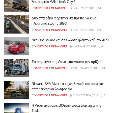
λεωφορείο MAN Lion’s City E
BY
ΦΟΡΤΗΓΌ & ΜΕΤΑΦΟΡΈΣ
17 ΑΠΡΙΛΊΟΥ, 2019
0
Δύο στα δέκα φορτηγά θα πρέπει να είναι
ηλεκτρικά έως το 2030!
BY
ΦΟΡΤΗΓΌ & ΜΕΤΑΦΟΡΈΣ
12 ΑΠΡΙΛΊΟΥ, 2019
0
Νέο Opel Vivaro και σε έκδοση ηλεκτρικού, το 2020
BY
ΦΟΡΤΗΓΌ & ΜΕΤΑΦΟΡΈΣ
4 ΙΑΝΟΥΑΡΊΟΥ, 2019
0
Tα φορτηγά της Volvo μπαίνουν στην πρίζα!
BY
ΦΟΡΤΗΓΌ & ΜΕΤΑΦΟΡΈΣ
2 ΦΕΒΡΟΥΑΡΊΟΥ, 2018
0
Nissan LEAF: Δίνει τα τεχνολογικά του «φώτα»
στα ηλεκτρικά λεωφορεία
BY
ΦΟΡΤΗΓΌ & ΜΕΤΑΦΟΡΈΣ
21 ΙΑΝΟΥΑΡΊΟΥ, 2018
0
Η Pepsi αγόρασε 100 ηλεκτρικά φορτηγά της
Tesla!