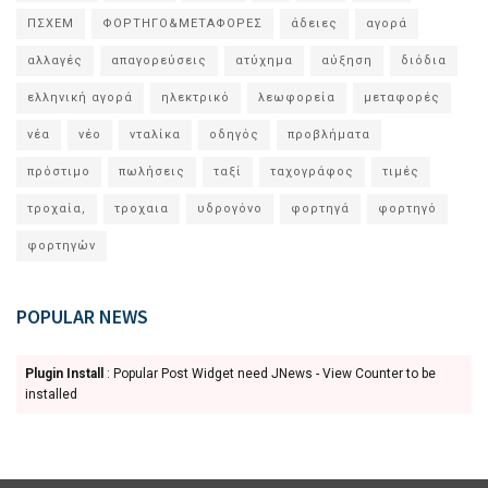
ΠΣΧΕΜ
ΦΟΡΤΗΓΟ&ΜΕΤΑΦΟΡΕΣ
άδειες
αγορά
αλλαγές
απαγορεύσεις
ατύχημα
αύξηση
διόδια
ελληνική αγορά
ηλεκτρικό
λεωφορεία
μεταφορές
νέα
νέο
νταλίκα
οδηγός
προβλήματα
πρόστιμο
πωλήσεις
ταξί
ταχογράφος
τιμές
τροχαία,
τροχαια
υδρογόνο
φορτηγά
φορτηγό
φορτηγών
POPULAR NEWS
Plugin Install
: Popular Post Widget need JNews - View Counter to be
installed