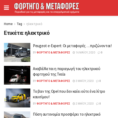
Home
Tag
ηλεκτρικό
Ετικέτα:
ηλεκτρικό
Peugeot e-Expert: Οι μεταφορές …πριζώνονται!
BY
ΦΟΡΤΗΓΌ & ΜΕΤΑΦΟΡΈΣ
16 ΜΑΪ́ΟΥ, 2020
0
Αναβάλλεται η παραγωγή του ηλεκτρικού
φορτηγού της Tesla
BY
ΦΟΡΤΗΓΌ & ΜΕΤΑΦΟΡΈΣ
3 ΜΑΪ́ΟΥ, 2020
0
To βαν της Opel που δεν καίει ούτε ένα λίτρο
καυσίμου!
BY
ΦΟΡΤΗΓΌ & ΜΕΤΑΦΟΡΈΣ
2 ΜΑΪ́ΟΥ, 2020
0
Πόση αυτονομία προσφέρει το ηλεκτρικό