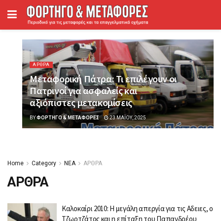
ΑΡΘΡΑ
Μεταφορική Πάτρα: Τι επιλέγουν οι
Πατρινοί για ασφαλείς και
αξιόπιστες μετακομίσεις
BY
ΦΟΡΤΗΓΌ & ΜΕΤΑΦΟΡΈΣ
23 ΜΑΪ́ΟΥ, 2025
Home
Category
ΝΕΑ
ΑΡΘΡΑ
ΑΡΘΡΑ
Καλοκαίρι 2010: Η μεγάλη απεργία για τις Aδειες, ο
Τζωρτζάτος και η επίταξη του Παπανδρέου