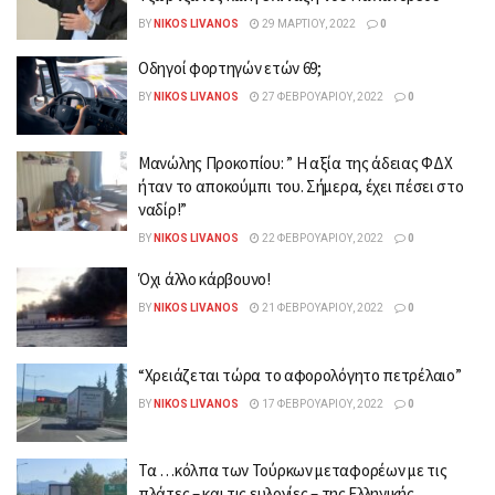
BY
NIKOS LIVANOS
29 ΜΑΡΤΊΟΥ, 2022
0
Οδηγοί φορτηγών ετών 69;
BY
NIKOS LIVANOS
27 ΦΕΒΡΟΥΑΡΊΟΥ, 2022
0
Μανώλης Προκοπίου: ” H αξία της άδειας ΦΔΧ
ήταν το αποκούμπι του. Σήμερα, έχει πέσει στο
ναδίρ!”
BY
NIKOS LIVANOS
22 ΦΕΒΡΟΥΑΡΊΟΥ, 2022
0
Όχι άλλο κάρβουνο!
BY
NIKOS LIVANOS
21 ΦΕΒΡΟΥΑΡΊΟΥ, 2022
0
“Χρειάζεται τώρα το αφορολόγητο πετρέλαιο”
BY
NIKOS LIVANOS
17 ΦΕΒΡΟΥΑΡΊΟΥ, 2022
0
Τα …κόλπα των Τούρκων μεταφορέων με τις
πλάτες – και τις ευλογίες – της Ελληνικής