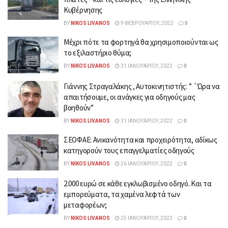
Κυβέρνησης
BY
NIKOS LIVANOS
9 ΦΕΒΡΟΥΑΡΊΟΥ, 2022
0
Μέχρι πότε τα φορτηγά θα χρησιμοποιούνται ως
το εξιλαστήριο θύμα;
BY
NIKOS LIVANOS
31 ΙΑΝΟΥΑΡΊΟΥ, 2022
0
Γιάννης Στραγαλάκης , Αυτοκινητιστής: ” ΄Ώρα να
απαιτήσουμε, οι ανάγκες για οδηγούς μας
βοηθούν”
BY
NIKOS LIVANOS
31 ΙΑΝΟΥΑΡΊΟΥ, 2022
0
ΣΕΟΦΑΕ: Aνικανότητα και προχειρότητα, αδίκως
κατηγορούν τους επαγγελματίες οδηγούς
BY
NIKOS LIVANOS
26 ΙΑΝΟΥΑΡΊΟΥ, 2022
0
2.000 ευρώ σε κάθε εγκλωβισμένο οδηγό. Και τα
εμπορεύματα, τα χαμένα λεφτά των
μεταφορέων;
BY
NIKOS LIVANOS
25 ΙΑΝΟΥΑΡΊΟΥ, 2022
0