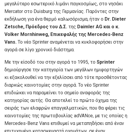
μεγαλύτερο εσωτερικό λιμάνι παγκοσμίως, στο νησάκι
Mercator στο Duisburg της Γερμανίας. Παρόντες στην
εκδήλωση για ένα θερμό καλωσόρισμα, ήταν ο
Dr. Dieter
Zetsche, Πρόεδρος του Δ.Σ.
της
Daimler AG και ο κ.
Volker Mornhinweg, Επικεφαλής της Mercedes-Benz
Vans.
Το νέο Sprinter αναμένεται να κυκλοφορήσει στην
αγορά σε λίγο χρονικό διάστημα.
Με την είσοδό του στην αγορά το 1995, το
Sprinter
δημιούργησε την κατηγορία των μεγάλων ημιφορτηγών
κι εξακολουθεί να την εξελίσσει από τότε προσθέτοντας
διαρκώς καινοτομίες στην αγορά. Το νέο Sprinter
επιδιώκει να παραμείνει το σημείο αναφοράς της
κατηγορίας αυτής. Θα αποτελεί το πρώτο όχημα της
σειράς των ελαφρών επαγγελματικών, που θα φέρει τις
καινοτομίες της πρωτοβουλίας adVANce, με τις οποίες η
Mercedes-Benz Vans επιθυμεί να μεταπηδήσει από έναν
επιτυχημένο κατασκευαστή οχημάτων, σε έναν