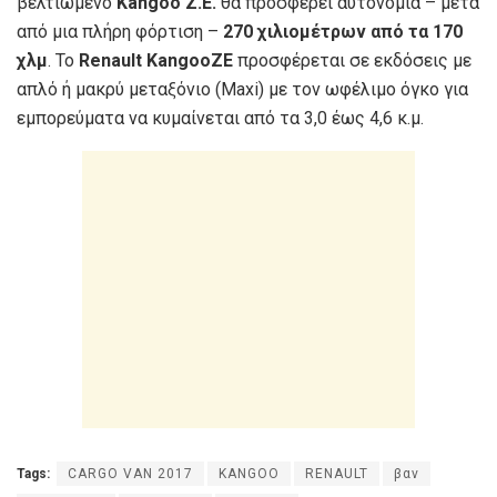
βελτιωμένο
Kangoo Z.E.
θα προσφέρει αυτονομία – μετά
από μια πλήρη φόρτιση –
270 χιλιομέτρων από τα 170
χλμ
. To
Renault KangooΖΕ
προσφέρεται σε εκδόσεις µε
απλό ή µακρύ µεταξόνιο (Maxi) µε τον ωφέλιµο όγκο για
εµπορεύµατα να κυµαίνεται από τα 3,0 έως 4,6 κ.µ.
Tags:
CARGO VAN 2017
KANGOO
RENAULT
βαν