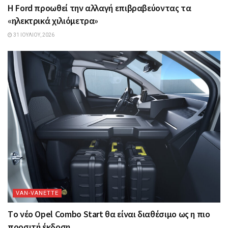
Η Ford προωθεί την αλλαγή επιβραβεύοντας τα
«ηλεκτρικά χιλιόμετρα»
31 ΙΟΥΛΊΟΥ, 2026
VAN-VANETTΕ
Tο νέο Opel Combo Start θα είναι διαθέσιμο ως η πιο
προσιτή έκδοση