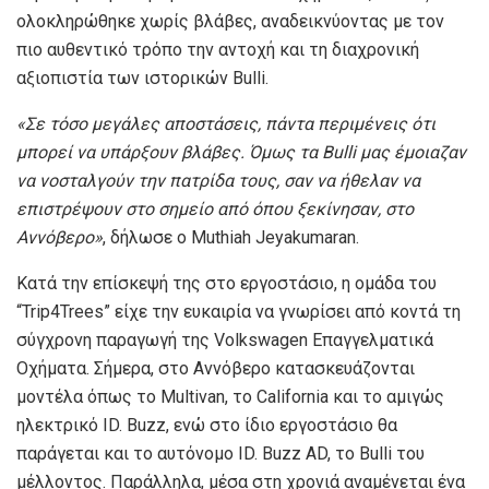
ολοκληρώθηκε χωρίς βλάβες, αναδεικνύοντας με τον
πιο αυθεντικό τρόπο την αντοχή και τη διαχρονική
αξιοπιστία των ιστορικών Bulli.
«Σε τόσο μεγάλες αποστάσεις, πάντα περιμένεις ότι
μπορεί να υπάρξουν βλάβες. Όμως τα Bulli μας έμοιαζαν
να νοσταλγούν την πατρίδα τους, σαν να ήθελαν να
επιστρέψουν στο σημείο από όπου ξεκίνησαν, στο
Αννόβερο»
, δήλωσε ο Muthiah Jeyakumaran.
Κατά την επίσκεψή της στο εργοστάσιο, η ομάδα του
“Trip4Trees” είχε την ευκαιρία να γνωρίσει από κοντά τη
σύγχρονη παραγωγή της Volkswagen Επαγγελματικά
Οχήματα. Σήμερα, στο Αννόβερο κατασκευάζονται
μοντέλα όπως το Multivan, το California και το αμιγώς
ηλεκτρικό ID. Buzz, ενώ στο ίδιο εργοστάσιο θα
παράγεται και το αυτόνομο ID. Buzz AD, το Bulli του
μέλλοντος. Παράλληλα, μέσα στη χρονιά αναμένεται ένα