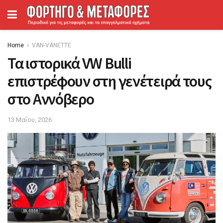
Home
VAN-VANETTΕ
Τα ιστορικά VW Bulli
επιστρέφουν στη γενέτειρά τους
στο Αννόβερο
13 Μαΐου, 2026