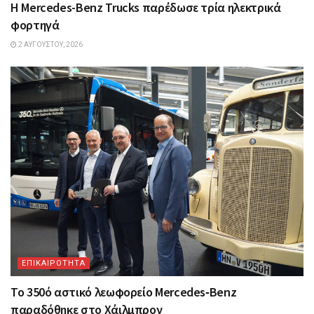
Η Mercedes-Benz Trucks παρέδωσε τρία ηλεκτρικά
φορτηγά
2 ΑΥΓΟΎΣΤΟΥ, 2026
ΕΠΙΚΑΙΡΟΤΗΤΑ
Το 350ό αστικό λεωφορείο Mercedes‑Benz
παραδόθηκε στο Χάιλμπρον