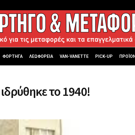
ΦΟΡΤΗΓΑ
ΛΕΩΦΟΡΕΙΑ
VAN-VANETTΕ
PICK-UP
ΠΡΟΪΟΝ
 ιδρύθηκε το 1940!