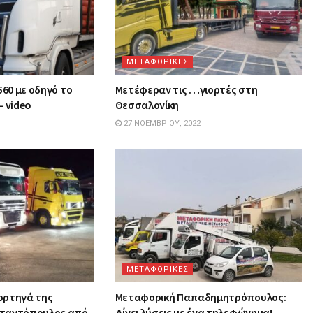
ΜΕΤΑΦΟΡΙΚΕΣ
560 με οδηγό το
Μετέφεραν τις …γιορτές στη
– video
Θεσσαλονίκη
27 ΝΟΕΜΒΡΊΟΥ, 2022
ΜΕΤΑΦΟΡΙΚΕΣ
ορτηγά της
Mεταφορική Παπαδημητρόπουλος:
σταντόπουλος από
Δίνει λύσεις με ένα τηλεφώνημα!