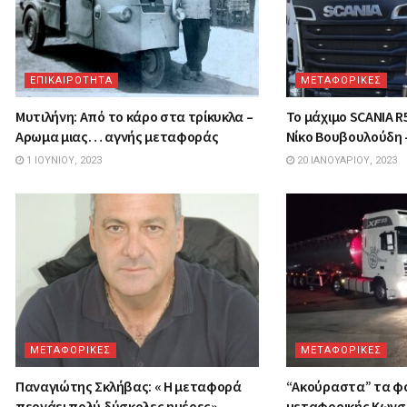
ΕΠΙΚΑΙΡΟΤΗΤΑ
ΜΕΤΑΦΟΡΙΚΕΣ
Μυτιλήνη: Από το κάρο στα τρίκυκλα –
Το μάχιμο SCANIA R
Αρωμα μιας… αγνής μεταφοράς
Νίκο Βουβουλούδη 
1 ΙΟΥΝΊΟΥ, 2023
20 ΙΑΝΟΥΑΡΊΟΥ, 2023
ΜΕΤΑΦΟΡΙΚΕΣ
ΜΕΤΑΦΟΡΙΚΕΣ
Παναγιώτης Σκλήβας: « Η μεταφορά
“Ακούραστα” τα φ
περνάει πολύ δύσκολες ημέρες»
μεταφορικής Κων