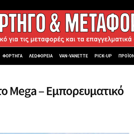
ΦΟΡΤΗΓΑ
ΛΕΩΦΟΡΕΙΑ
VAN-VANETTΕ
PICK-UP
ΠΡΟΪΟΝ
 το Mega – Εμπορευματικό