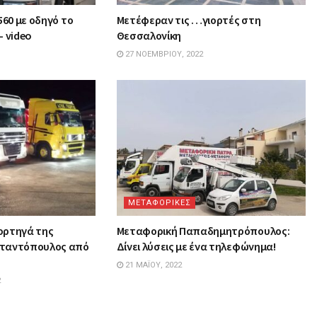
560 με οδηγό το
Μετέφεραν τις …γιορτές στη
– video
Θεσσαλονίκη
27 ΝΟΕΜΒΡΊΟΥ, 2022
ΜΕΤΑΦΟΡΙΚΕΣ
ορτηγά της
Mεταφορική Παπαδημητρόπουλος:
σταντόπουλος από
Δίνει λύσεις με ένα τηλεφώνημα!
21 ΜΑΪ́ΟΥ, 2022
2