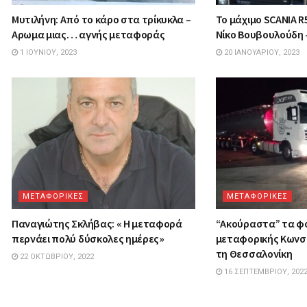
Μυτιλήνη: Από το κάρο στα τρίκυκλα –
Το μάχιμο SCANIA R
Αρωμα μιας… αγνής μεταφοράς
Νίκο Βουβουλούδη 
1 ΙΟΥΝΊΟΥ, 2023
20 ΙΑΝΟΥΑΡΊΟΥ, 2023
ΜΕΤΑΦΟΡΙΚΕΣ
ΜΕΤΑΦΟΡΙΚΕΣ
Παναγιώτης Σκλήβας: « Η μεταφορά
“Ακούραστα” τα φ
περνάει πολύ δύσκολες ημέρες»
μεταφορικής Κων
τη Θεσσαλονίκη
22 ΟΚΤΩΒΡΊΟΥ, 2022
16 ΣΕΠΤΕΜΒΡΊΟΥ, 202