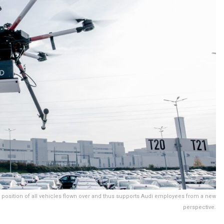
position of all vehicles flown over and thus supports Audi employees from a new
perspective.