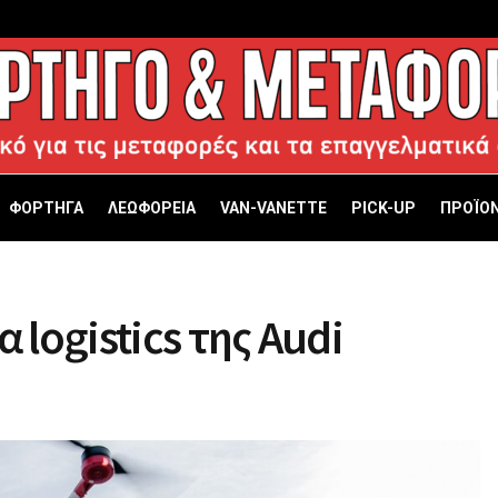
ΦΟΡΤΗΓΑ
ΛΕΩΦΟΡΕΙΑ
VAN-VANETTΕ
PICK-UP
ΠΡΟΪΟΝ
 logistics της Audi