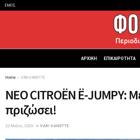
ΕΜΕΙΣ
ΑΡΧΙΚΗ
ΕΠΙΚΑΙΡΟΤΗΤΑ
Home
VAN-VANETTΕ
ΝΕΟ CITROËN Ë-JUMPY: Μ
πριζώσει!
22 Μαΐου, 2020
in
VAN-VANETTΕ