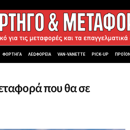
ΦΟΡΤΗΓΑ
ΛΕΩΦΟΡΕΙΑ
VAN-VANETTΕ
PICK-UP
ΠΡΟΪΟΝ
εταφορά που θα σε