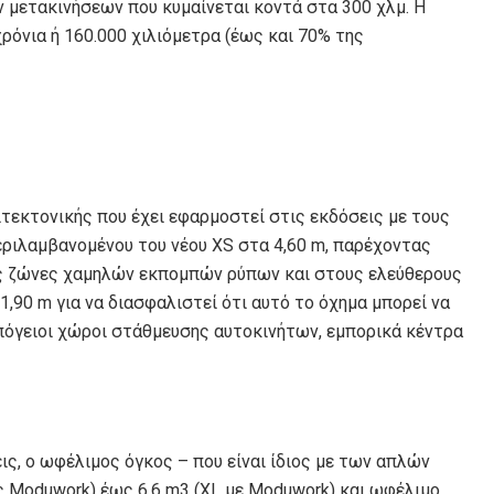
ν μετακινήσεων που κυμαίνεται κοντά στα 300 χλμ. Η
χρόνια ή 160.000 χιλιόμετρα (έως και 70% της
τεκτονικής που έχει εφαρμοστεί στις εκδόσεις με τους
εριλαμβανομένου του νέου XS στα 4,60 m, παρέχοντας
ις ζώνες χαμηλών εκπομπών ρύπων και στους ελεύθερους
,90 m για να διασφαλιστεί ότι αυτό το όχημα μπορεί να
πόγειοι χώροι στάθμευσης αυτοκινήτων, εμπορικά κέντρα
ς, ο ωφέλιμος όγκος – που είναι ίδιος με των απλών
ς Moduwork) έως 6,6 m3 (XL με Moduwork) και ωφέλιμο