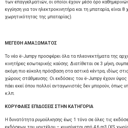
των επαγγελματιών, οι οποίοι έχουν μέσο όρο καθημερινώ
εγγύηση για τον ηλεκτροκινητήρα και τη μπαταρία, είναι 8 
χωρητικότητας της μπαταρίας).
ΜΕΓΕΘΗ ΑΜΑΞΩΜΑΤΟΣ
Το νέο ë-Jumpy προσφέρει όλα τα πλεονεκτήματα της αρχι
κινητήρες εσωτερικής καύσης. Διατίθεται σε 3 μήκη, συμπ
ακόμη πιο εύκολη πρόσβαση στα αστικά κέντρα, ιδίως στ
χώρους στάθμευσης. Οι εκδόσεις του ë-Jumpy έχουν ύψος 1
πάει εκεί όπου πολλοί ανταγωνιστές δεν μπορούν, όπως υ
κ.λπ.
ΚΟΡΥΦΑΙΕΣ ΕΠΙΔΟΣΕΙΣ ΣΤΗΝ ΚΑΤΗΓΟΡΙΑ
Η δυνατότητα ρυμούλκησης έως 1 τόνο σε όλες τις εκδόσει
εκδόσεων του μοντέλου – κυμαίνεται από 4,6 m3 (XS χωρί