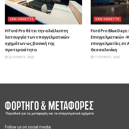
VAN-VANETTΕ
VAN-VANETTΕ
Η Ford Pro θέτει την αδιάλειπτη
Ford Pro Blue Days:
λειτουργία των επαγγελματικών
Επαγγελματικών -Μ
οχημάτων ως βασική της
επαγγελματίες σε 
προτεραιότητα
Θεσσαλονίκη
22 ΙΟΥΝΊΟΥ, 2026
17 ΙΟΥΝΊΟΥ, 2026
Follow us on social media: