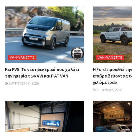
VAN-VANETTΕ
VAN-VANETTΕ
Kia PV5: Το νέο ηλεκτρικό που χαλάει
Η Ford προωθεί τη
την ηρεμία των VW και FIAT VAN
επιβραβεύοντας τ
χιλιόμετρα»
2 ΑΥΓΟΎΣΤΟΥ, 2026
31 ΙΟΥΛΊΟΥ, 2026