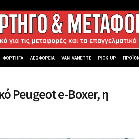
ΦΟΡΤΗΓΑ
ΛΕΩΦΟΡΕΙΑ
VAN-VANETTΕ
PICK-UP
ΠΡΟΪΟΝ
κό Peugeot e-Boxer, η