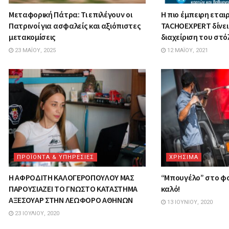
Μεταφορική Πάτρα: Τι επιλέγουν οι
Η πιο έμπειρη εταιρ
Πατρινοί για ασφαλείς και αξιόπιστες
TACHOEXPERT δίνει 
μετακομίσεις
διαχείριση του στό
23 ΜΑΪ́ΟΥ, 2025
12 ΜΑΪ́ΟΥ, 2021
ΠΡΟΪΟΝΤΑ & ΥΠΗΡΕΣΙΕΣ
ΧΡΗΣΙΜΑ
Η ΑΦΡΟΔΙΤΗ ΚΑΛΟΓΕΡΟΠΟΥΛΟΥ ΜΑΣ
“Μπουγέλο” στο φο
ΠΑΡΟΥΣΙΑΖΕΙ ΤΟ ΓΝΩΣΤΟ ΚΑΤΑΣΤΗΜΑ
καλό!
ΑΞΕΣΟΥΑΡ ΣΤΗΝ ΛΕΩΦΟΡΟ ΑΘΗΝΩΝ
13 ΙΟΥΝΊΟΥ, 2020
23 ΙΟΥΛΊΟΥ, 2020