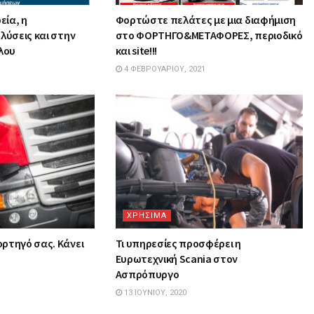
εία, η
Φορτώστε πελάτες με μια διαφήμιση
λύσεις και στην
στο ΦΟΡΤΗΓΟ&ΜΕΤΑΦΟΡΕΣ, περιοδικό
λου
και site!!!
4 ΦΕΒΡΟΥΑΡΊΟΥ, 2021
ΧΡΗΣΙΜΑ
ρτηγό σας. Κάνει
Τι υπηρεσίες προσφέρει η
Ευρωτεχνική Scania στον
Ασπρόπυργο
13 ΙΟΥΝΊΟΥ, 2020