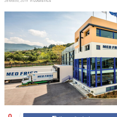
28 Μαΐου, 2019
in
LOGISTICS
0