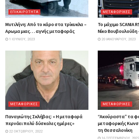
ΕΠΙΚΑΙΡΟΤΗΤΑ
ΜΕΤΑΦΟΡΙΚΕΣ
Μυτιλήνη: Από το κάρο στα τρίκυκλα –
Το μάχιμο SCANIA R
Αρωμα μιας… αγνής μεταφοράς
Νίκο Βουβουλούδη 
1 ΙΟΥΝΊΟΥ, 2023
20 ΙΑΝΟΥΑΡΊΟΥ, 2023
ΜΕΤΑΦΟΡΙΚΕΣ
ΜΕΤΑΦΟΡΙΚΕΣ
Παναγιώτης Σκλήβας: « Η μεταφορά
“Ακούραστα” τα φ
περνάει πολύ δύσκολες ημέρες»
μεταφορικής Κων
τη Θεσσαλονίκη
22 ΟΚΤΩΒΡΊΟΥ, 2022
16 ΣΕΠΤΕΜΒΡΊΟΥ, 202