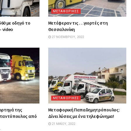
ΜΕΤΑΦΟΡΙΚΕΣ
560 με οδηγό το
Μετέφεραν τις …γιορτές στη
– video
Θεσσαλονίκη
27 ΝΟΕΜΒΡΊΟΥ, 2022
ΜΕΤΑΦΟΡΙΚΕΣ
ορτηγά της
Mεταφορική Παπαδημητρόπουλος:
σταντόπουλος από
Δίνει λύσεις με ένα τηλεφώνημα!
21 ΜΑΪ́ΟΥ, 2022
2