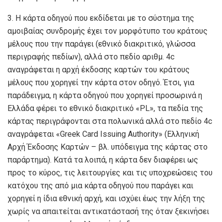
3. Η κάρτα οδηγού που εκδίδεται με το σύστημα της
αμοιβαίας συνδρομής έχει τον μορφότυπο του κράτους
μέλους που την παράγει (εθνικό διακριτικό, γλώσσα
περιγραφής πεδίων), αλλά στο πεδίο αριθμ. 4c
αναγράφεται η αρχή έκδοσης καρτών του κράτους
μέλους που χορηγεί την κάρτα στον οδηγό. Έτσι, για
παράδειγμα, η κάρτα οδηγού που χορηγεί προσωρινά η
Ελλάδα φέρει το εθνικό διακριτικό «PL», τα πεδία της
κάρτας περιγράφονται στα πολωνικά αλλά στο πεδίο 4c
αναγράφεται «Greek Card Issuing Authority» (Ελληνική
Αρχή Έκδοσης Καρτών – βλ. υπόδειγμα της κάρτας στο
παράρτημα). Κατά τα λοιπά, η κάρτα δεν διαφέρει ως
προς το κύρος, τις λειτουργίες και τις υποχρεώσεις του
κατόχου της από μια κάρτα οδηγού που παράγει και
χορηγεί η ίδια εθνική αρχή, και ισχύει έως την λήξη της
χωρίς να απαιτείται αντικατάστασή της όταν ξεκινήσει