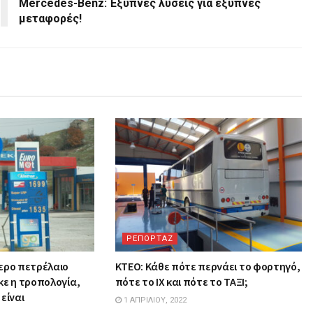
Mercedes-Benz: Έξυπνες λύσεις για έξυπνες
μεταφορές!
ΡΕΠΟΡΤΑΖ
ερο πετρέλαιο
ΚΤΕΟ: Κάθε πότε περνάει το φορτηγό,
κε η τροπολογία,
πότε το ΙΧ και πότε το ΤΑΞΙ;
είναι
1 ΑΠΡΙΛΊΟΥ, 2022