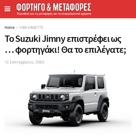
Home
VAN-VANETTΕ
To Suzuki Jimny επιστρέφει ως
… φορτηγάκι! Θα το επιλέγατε;
12 Σεπτεμβρίου, 2020