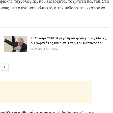
ιακής τεχνολογίας, που εισέρχεται ταχύτατα παντού. Στα
μούς με το ένα μάτι κλειστό, ή την μέθοδο του «κάτσε να
Καλοκαίρι 2010: Η μεγάλη απεργία για τις Aδειες,
ο Τζωρτζάτος και η επίταξη του Παπανδρέου
29 ΜΑΡΤΊΟΥ, 2022
όζεται κάθε μήνα, μιας και τα δεδομένα
( τιμές