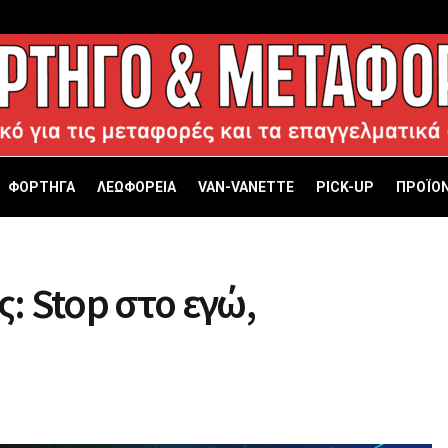
ΦΟΡΤΗΓΑ
ΛΕΩΦΟΡΕΙΑ
VAN-VANETTΕ
PICK-UP
ΠΡΟΪΟΝ
 Stop στο εγώ,