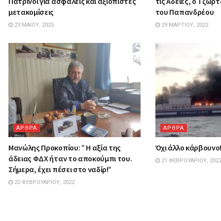
Πατρινοί για ασφαλείς και αξιόπιστες
τις Aδειες, ο Τζωρ
μετακομίσεις
του Παπανδρέου
23 ΜΑΪ́ΟΥ, 2025
29 ΜΑΡΤΊΟΥ, 2022
ΑΡΘΡΑ
ΑΡΘΡΑ
Μανώλης Προκοπίου: ” H αξία της
Όχι άλλο κάρβουνο
άδειας ΦΔΧ ήταν το αποκούμπι του.
21 ΦΕΒΡΟΥΑΡΊΟΥ, 202
Σήμερα, έχει πέσει στο ναδίρ!”
22 ΦΕΒΡΟΥΑΡΊΟΥ, 2022