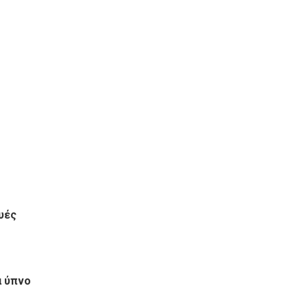
υές
α ύπνο