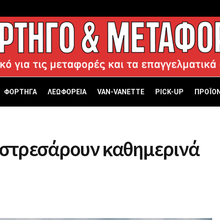
ΦΟΡΤΗΓΑ
ΛΕΩΦΟΡΕΙΑ
VAN-VANETTΕ
PICK-UP
ΠΡΟΪΟΝ
 στρεσάρουν καθημερινά