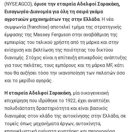
(NYSE:AGCO),
όρισε την εταιρεία Αδελφοί Σαρακάκη,
Εισαγωγέα-Διανομέα για όλη τη σειρά γκάμα
αγροτικών μηχανημάτων της στην Ελλάδα
. Η νέα
συμφωνία (franchise) αποτελεί τμήμα της στρατηγικής
έμφασης της Massey Ferguson στην αναβάθμιση της
εμπειρίας του τελικού χρήστη από τη μάρκα και στην
ενίσχυση και βελτίωση της ποιότητας του δικτύου
διανομής. Στόχος είναι η επίτευξη επικερδούς ανάπτυξης
για τους πελάτες, τους εμπόρους και τη μάρκα MF, κάτι
που θα αυξήσει τόσο την ικανοποίηση των πελατών όσο
και το μερίδιο αγοράς.
Η εταιρεία Αδελφοί Σαρακάκη
, μία οικογενειακή
επιχείρηση που ιδρύθηκε το 1922, έχει αναπτύξει
πολυδιάστατη δραστηριότητα και είναι βασικός
διανομέας στον κλάδο της αυτοκίνησης στην Ελλάδα, σε
τομείς όπως μηχανήματα έργων, αυτοκίνητα,
επαγγελματικά οχήματα κινητήρες και περονοφόρα