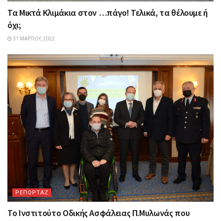
Τα Mικτά Kλιμάκια στον …πάγο! Τελικά, τα θέλουμε ή
όχι;
31 ΜΑΡΤΊΟΥ, 2022
ΡΕΠΟΡΤΑΖ
Το Ινστιτούτο Οδικής Ασφάλειας Π.Μυλωνάς που