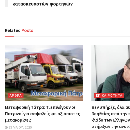
κατασκευαστών φορτηγών
Related
Posts
ΑΡΘΡΑ
ΕΠΙΚΑΙΡΟΤΗΤΑ
Μεταφορική Πάτρα: Τι επιλέγουν οι
Δεν υπήρξε, όλα αυ
Πατρινοί για ασφαλείς και αξιόπιστες
βοηθείας από την 
μετακομίσεις
κλάδο των Ελλήνω
στήριξαν την ανοι
23 ΜΑΪ́ΟΥ, 2025