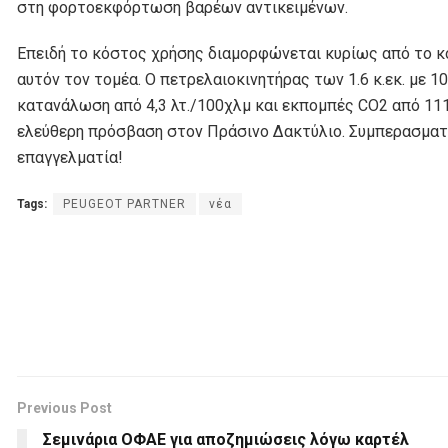
στη φορτοεκφόρτωση βαρέων αντικειμένων.
Επειδή το κόστος χρήσης διαμορφώνεται κυρίως από το κό
αυτόν τον τομέα. Ο πετρελαιοκινητήρας των 1.6 κ.εκ. με 10
κατανάλωση από 4,3 λτ./100χλμ και εκπομπές CO2 από 111
ελεύθερη πρόσβαση στον Πράσινο Δακτύλιο. Συμπερασματικά
επαγγελματία!
Tags:
PEUGEOT PARTNER
νέα
Previous Post
Σεμινάρια ΟΦΑΕ για αποζημιώσεις λόγω καρτέλ