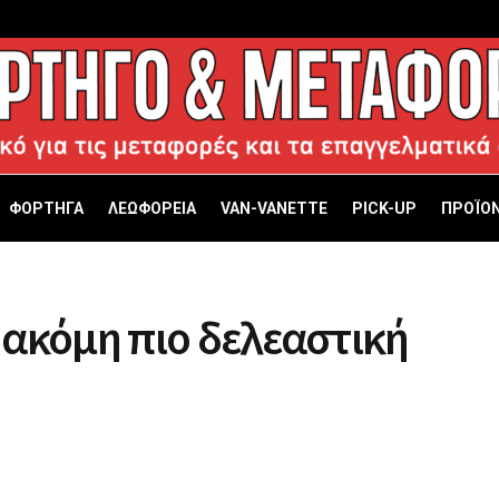
ΦΟΡΤΗΓΑ
ΛΕΩΦΟΡΕΙΑ
VAN-VANETTΕ
PICK-UP
ΠΡΟΪΟΝ
ε ακόμη πιο δελεαστική