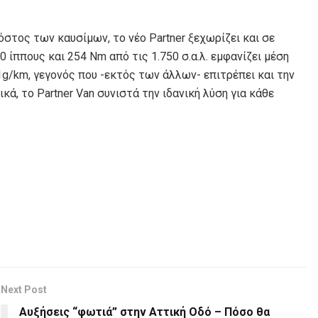
στος των καυσίμων, το νέο Partner ξεχωρίζει και σε
0 ίππους και 254 Nm από τις 1.750 σ.α.λ. εμφανίζει μέση
g/km, γεγονός που -εκτός των άλλων- επιτρέπει και την
, το Partner Van συνιστά την ιδανική λύση για κάθε
Next Post
Αυξήσεις “φωτιά” στην Αττική Οδό – Πόσο θα