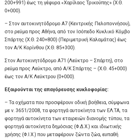
200+991) έως τη γέφυρα «Χαρίλαος Τρικούπης» (Χ.Θ.
0+000).
– Στον αυτοκινητόδρομο Α7 (Κεντρικής Πελοποννήσου),
στο ρεύμα προς Αθήνα, από τον Ισόπεδο Κυκλικό Κόμβο
Σπάρτης (Χ.Θ. 240+800) (Περιμετρική Καλαμάτας) έως
τον Α/Κ Κορίνθου (Χ.Θ. 85+300).
Στον Αυτοκινητόδρομο Α71 (Λεύκτρο – Σπάρτη), στο
ρεύμα προς Λεύκτρο, από Α/Κ Σπάρτης – (Χ.Θ. 45+000)
έως τον Α/Κ Λεύκτρου (0+000).
Εξαιρούνται της απαγόρευσης κυκλοφορίας:
– Τα οχήματα που προσφέρουν οδική βοήθεια, σύμφωνα
με ν. 3651/2008, τα φορτηγά αυτοκίνητα των ΕΛ.ΤΑ, τα
φορτηγά αυτοκίνητα των εταιρειών διανομής τύπου, τα
φορτηγά αυτοκίνητα δημόσιας (Φ.Δ.Χ.) και ιδιωτικής
χρήσης (Φ.Ι.Χ.) που μεταφέρουν ζώντα ζώα, ευπαθή