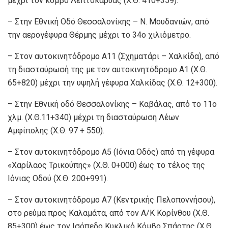
μέχρι τον κόμβο Λεπτοκαρυάς (Χ.Θ. 410+359).
– Στην Εθνική Οδό Θεσσαλονίκης – Ν. Μουδανιών, από
την αερογέφυρα Θέρμης μέχρι το 34ο χιλιόμετρο.
– Στον αυτοκινητόδρομο Α11 (Σχηματάρι – Χαλκίδα), από
τη διασταύρωσή της με τον αυτοκινητόδρομο Α1 (Χ.Θ.
65+820) μέχρι την υψηλή γέφυρα Χαλκίδας (Χ.Θ. 12+300).
– Στην Εθνική οδό Θεσσαλονίκης – Καβάλας, από το 11ο
χλμ. (Χ.Θ.11+340) μέχρι τη διασταύρωση Λέων
Αμφίπολης (Χ.Θ. 97 + 550).
– Στον αυτοκινητόδρομο Α5 (Ιόνια Οδός) από τη γέφυρα
«Χαρίλαος Τρικούπης» (Χ.Θ. 0+000) έως το τέλος της
Ιόνιας Οδού (Χ.Θ. 200+991).
– Στον αυτοκινητόδρομο Α7 (Κεντρικής Πελοποννήσου),
στο ρεύμα προς Καλαμάτα, από τον Α/Κ Κορίνθου (Χ.Θ.
85+300) έως τον Ισόπεδο Κυκλικό Κόμβο Σπάρτης (Χ.Θ.