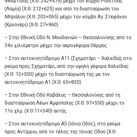
Φθιώτιδας (Χ.Θ. 242+479) μέχρι τον κόμβο Ροδίτσας
(Λαμία) (Χ.Θ. 212+625) και από τη διασταύρωση του
Μπράλου (Χ.Θ. 203+065) μέχρι τον κόμβο Αγ. Στεφάνου
(Κρυονέρι) (Χ.Θ. 27+960)
– Στην Εθνική Οδό Ν. Μουδανιών – Θεσσαλονίκης από το
34ο χιλιόμετρο μέχρι την αερογέφυρα Θέρμης.
– Στον αυτοκινητόδρομο Α11 (Σχηματάρι – Χαλκίδα), στο
ρεύμα προς Σχηματάρι, από την υψηλή γέφυρα Χαλκίδας
(Χ.Θ. 12+300) μέχρι τη διασταύρωσή της με τον
αυτοκινητόδρομο Α1 (Χ.Θ. 65+820).
– Στην Εθνική Οδό Καβάλας – Θεσσαλονίκης από τη
διασταύρωση Λέων Αμφίπολης (Χ.Θ. 97+550) μέχρι το
11ο χλμ. (Χ.Θ.11+340) αυτής.
– Στον αυτοκινητόδρομο Α5 (Ιόνια Οδός), στο ρεύμα
προς Αντίρριο, από το τέλος της Ιόνιας Οδού (Χ.Θ.