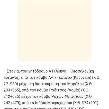
– Στον αυτοκινητόδρομο Α1 (Αθήνα – Θεσσαλονίκη –
Εύζωνοι), από τον κόμβο Αγ. Στεφάνου (Κρυονέρι) (Χ.Θ.
27+960) μέχρι τη διασταύρωση του Μπράλου (Χ.Θ.
203+065), από τον κόμβο Ροδίτσας (Λαμία) (Χ.Θ.
212+625) μέχρι τον κόμβο Ραχών Φθιώτιδας (Χ.Θ.
242+479), από τα διόδια Μακρυχωρίου (Χ.Θ. 374+291)