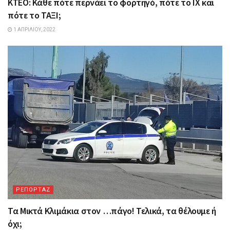
ΚΤΕΟ: Κάθε πότε περνάει το φορτηγό, πότε το ΙΧ και
πότε το ΤΑΞΙ;
1 ΑΠΡΙΛΊΟΥ, 2022
ΡΕΠΟΡΤΑΖ
Τα Mικτά Kλιμάκια στον …πάγο! Τελικά, τα θέλουμε ή
όχι;