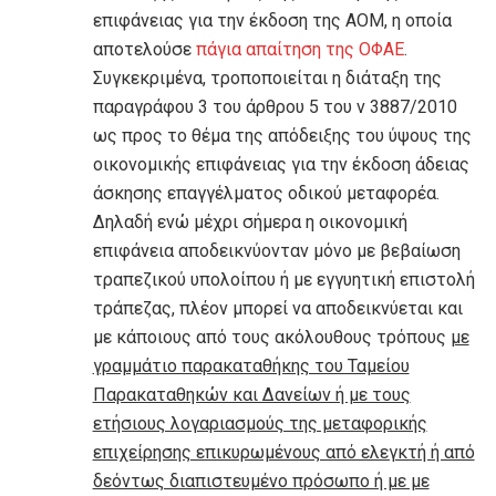
επιφάνειας για την έκδοση της ΑΟΜ, η οποία
αποτελούσε
πάγια απαίτηση της ΟΦΑΕ
.
Συγκεκριμένα, τροποποιείται η διάταξη της
παραγράφου 3 του άρθρου 5 του ν 3887/2010
ως προς το θέμα της απόδειξης του ύψους της
οικονομικής επιφάνειας για την έκδοση άδειας
άσκησης επαγγέλματος οδικού μεταφορέα.
Δηλαδή ενώ μέχρι σήμερα η οικονομική
επιφάνεια αποδεικνύονταν μόνο με βεβαίωση
τραπεζικού υπολοίπου ή με εγγυητική επιστολή
τράπεζας, πλέον μπορεί να αποδεικνύεται και
με κάποιους από τους ακόλουθους τρόπους
με
γραμμάτιο παρακαταθήκης του Ταμείου
Παρακαταθηκών και Δανείων ή με τους
ετήσιους λογαριασμούς της μεταφορικής
επιχείρησης επικυρωμένους από ελεγκτή ή από
δεόντως διαπιστευμένο πρόσωπο ή με με