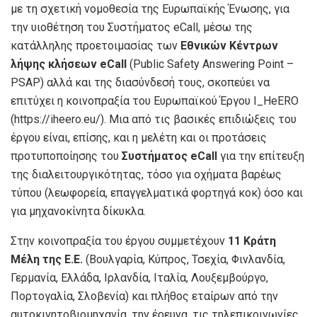
με τη σχετική νομοθεσία της Ευρωπαϊκής Ένωσης, για
την υιοθέτηση του Συστήματος eCall, μέσω της
κατάλληλης προετοιμασίας των
Εθνικών Κέντρων
λήψης κλήσεων eCall
(Public Safety Answering Point –
PSAP) αλλά και της διασύνδεσή τους, σκοπεύει να
επιτύχει η κοινοπραξία του Ευρωπαϊκού Έργου I_HeERO
(https://iheero.eu/). Μια από τις βασικές επιδιώξεις του
έργου είναι, επίσης, και η μελέτη και οι προτάσεις
προτυποποίησης του
Συστήματος eCall
για την επίτευξη
της διαλειτουργικότητας, τόσο για οχήματα βαρέως
τύπου (λεωφορεία, επαγγελματικά φορτηγά κοκ) όσο και
για μηχανοκίνητα δίκυκλα.
Στην κοινοπραξία του έργου συμμετέχουν
11 Κράτη
Μέλη της Ε.Ε.
(Βουλγαρία, Κύπρος, Τσεχία, Φινλανδία,
Γερμανία, Ελλάδα, Ιρλανδία, Ιταλία, Λουξεμβούργο,
Πορτογαλία, Σλοβενία) και πλήθος εταίρων από την
αυτοκινητοβιομηχανία, την έρευνα, τις τηλεπικοινωνίες