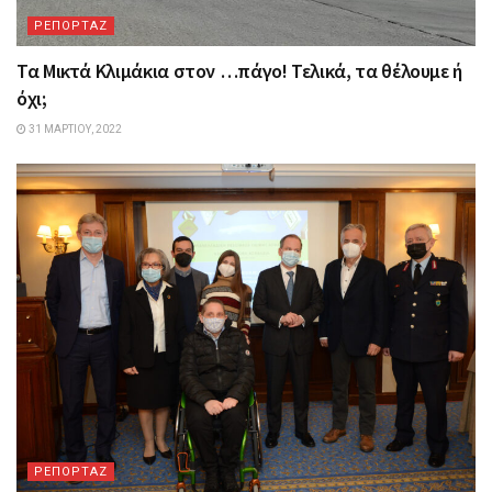
ΡΕΠΟΡΤΑΖ
Τα Mικτά Kλιμάκια στον …πάγο! Τελικά, τα θέλουμε ή
όχι;
31 ΜΑΡΤΊΟΥ, 2022
ΡΕΠΟΡΤΑΖ