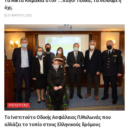
Τα Mικτά Kλιμάκια στον …πάγο! Τελικά, τα θέλουμε ή
όχι;
31 ΜΑΡΤΊΟΥ, 2022
ΡΕΠΟΡΤΑΖ
Το Ινστιτούτο Οδικής Ασφάλειας Π.Μυλωνάς που
αλλάζει το τοπίο στους Ελληνικούς δρόμους