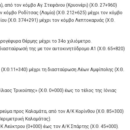
, από τον κόμβο Αγ. Στεφάνου (Κρυονέρι) (Χ.Θ. 27+960)
ν κόμβο Ροδίτσας (Λαμία) (Χ.Θ. 212+625) μέχρι τον κόμβο
ου (Χ.Θ. 374+291) μέχρι τον κόμβο Λεπτοκαρυάς (Χ.Θ.
ερογέφυρα Θέρμης μέχρι το 34ο χιλιόμετρο.
διασταύρωσή της με τον αυτοκινητόδρομο Α1 (Χ.Θ. 65+820)
 (Χ.Θ.11+340) μέχρι τη διασταύρωση Λέων Αμφίπολης (Χ.Θ.
ίλαος Τρικούπης» (Χ.Θ. 0+000) έως το τέλος της Ιόνιας
ρεύμα προς Καλαμάτα, από τον Α/Κ Κορίνθου (Χ.Θ. 85+300)
Περιμετρική Καλαμάτας).
Κ Λεύκτρου (0+000) έως τον Α/Κ Σπάρτης (Χ.Θ. 45+000).