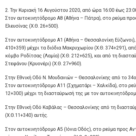
2. Την Κυριακή 16 Αυγούστου 2020, από ώρα 16:00 έως 23:00
Στον αυτοκινητόδρομο Α8 (Αθήνα – Πάτρα), στο ρεύμα προς 
Ελευσίνας (Χ.Θ. 26+500).
Στον αυτοκινητόδρομο Α1 (Αθήνα – Θεσσαλονίκη Εύζωνοι),
410+359) μέχρι τα διόδια Μακρυχωρίου (Χ.Θ. 374+291), απ
κόμβο Ροδίτσας (Λαμία) (Χ.Θ. 212+625), και από τη διαστα
Στεφάνου (Κρυονέρι) (Χ.Θ. 27+960).
Στην Εθνική Οδό Ν. Μουδανιών – Θεσσαλονίκης από το 34ο
Στον αυτοκινητόδρομο Α11 (Σχηματάρι – Χαλκίδα), στο ρεύ
12+300) μέχρι τη διασταύρωσή της με τον αυτοκινητόδρομο
Στην Εθνική Οδό Καβάλας – Θεσσαλονίκης από τη διασταύρ
(Χ.Θ.11+340) αυτής.
Στον αυτοκινητόδρομο Α5 (Ιόνια Οδός), στο ρεύμα προς Αντ