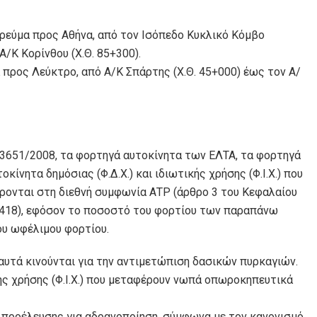
ρεύμα προς Αθήνα, από τον Ισόπεδο Κυκλικό Κόμβο
/Κ Κορίνθου (Χ.Θ. 85+300).
 προς Λεύκτρο, από Α/Κ Σπάρτης (Χ.Θ. 45+000) έως τον Α/
 3651/2008, τα φορτηγά αυτοκίνητα των ΕΛΤΑ, τα φορτηγά
ίνητα δημόσιας (Φ.Δ.Χ.) και ιδιωτικής χρήσης (Φ.Ι.Χ.) που
ονται στη διεθνή συμφωνία ΑΤΡ (άρθρο 3 του Κεφαλαίου
 2418), εφόσον το ποσοστό του φορτίου των παραπάνω
ου ωφέλιμου φορτίου.
υτά κινούνται για την αντιμετώπιση δασικών πυρκαγιών.
κής χρήσης (Φ.Ι.Χ.) που μεταφέρουν νωπά οπωροκηπευτικά
προέλευσης για αδρανοποίηση, σύμφωνα με τον κανονισμό