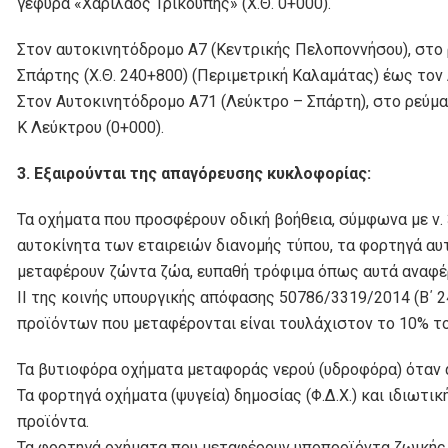
γέφυρα «Χαρίλαος Τρικούπης» (Χ.Θ. 0+000).
Στον αυτοκινητόδρομο Α7 (Κεντρικής Πελοποννήσου), στο 
Σπάρτης (Χ.Θ. 240+800) (Περιμετρική Καλαμάτας) έως τον Α
Στον Αυτοκινητόδρομο Α71 (Λεύκτρο – Σπάρτη), στο ρεύμα
Κ Λεύκτρου (0+000).
3. Εξαιρούνται της απαγόρευσης κυκλοφορίας:
Τα οχήματα που προσφέρουν οδική βοήθεια, σύμφωνα με ν.
αυτοκίνητα των εταιρειών διανομής τύπου, τα φορτηγά αυτοκ
μεταφέρουν ζώντα ζώα, ευπαθή τρόφιμα όπως αυτά αναφέρ
ΙΙ της κοινής υπουργικής απόφασης 50786/3319/2014 (Β΄
προϊόντων που μεταφέρονται είναι τουλάχιστον το 10% τ
Τα βυτιοφόρα οχήματα μεταφοράς νερού (υδροφόρα) όταν α
Τα φορτηγά οχήματα (ψυγεία) δημοσίας (Φ.Δ.Χ.) και ιδιωτι
προϊόντα.
Τα φορτηγά οχήματα που μεταφέρουν υποπροϊόντα ζωικής 