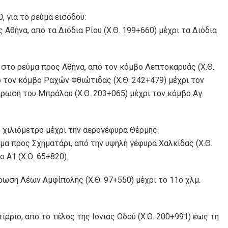
, για το ρεύμα εισόδου:
Αθήνα, από τα Διόδια Ρίου (Χ.Θ. 199+660) μέχρι τα Διόδια
 στο ρεύμα προς Αθήνα, από τον κόμβο Λεπτοκαρυάς (Χ.Θ.
ό τον κόμβο Ραχών Φθιώτιδας (Χ.Θ. 242+479) μέχρι τον
ύρωση του Μπράλου (Χ.Θ. 203+065) μέχρι τον κόμβο Αγ.
 χιλιόμετρο μέχρι την αερογέφυρα Θέρμης.
μα προς Σχηματάρι, από την υψηλή γέφυρα Χαλκίδας (Χ.Θ.
 Α1 (Χ.Θ. 65+820).
ωση Λέων Αμφίπολης (Χ.Θ. 97+550) μέχρι το 11ο χλμ.
ίρριο, από το τέλος της Ιόνιας Οδού (Χ.Θ. 200+991) έως τη