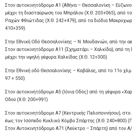
Στον αυτοκινητόδρομο Α1 (Αθήνα – Θεσσαλονίκη – Εύζωνοι)
μέχρι τη διασταύρωση του Μπράλου (Χ.Θ. 203+065), από το
Ραχών Φθιώτιδας (Χ.Θ. 242+479), από τα διόδια Μακρυχωρί
410+359).
Στην Εθνική Οδό Θεσσαλονίκης – Ν. Μουδανιών, από την α
Στον αυτοκινητόδρομο Α11 (Σχηματάρι – Χαλκίδα), από τη 
μέχρι την υψηλή γέφυρα Χαλκίδας (Χ.Θ. 12+300).
Στην Εθνική οδό Θεσσαλονίκης – Καβάλας, από το 11ο χλμ.
97 + 550).
Στον αυτοκινητόδρομο Α5 (Ιόνια Οδός) από τη γέφυρα «Χαρ
Οδού (Χ.Θ. 200+991).
Στον αυτοκινητόδρομο Α7 (Κεντρικής Πελοποννήσου), στο 
έως τον Ισόπεδο Κυκλικό Κόμβο Σπάρτης (Χ.Θ. 240+800) (
Στον Αυτοκινητόδρομο Α71 (Λεύκτρο – Σπάρτη) από τον Α/