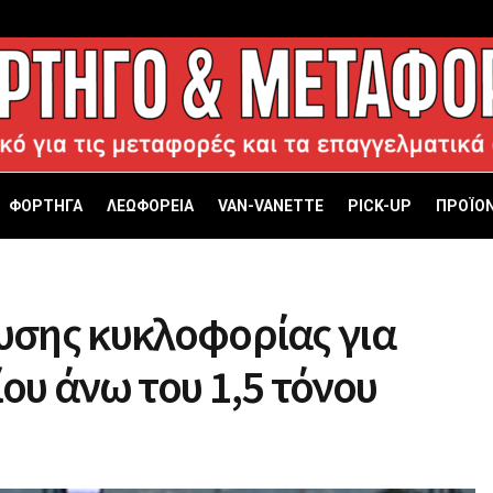
ΦΟΡΤΗΓΑ
ΛΕΩΦΟΡΕΙΑ
VAN-VANETTΕ
PICK-UP
ΠΡΟΪΟΝ
υσης κυκλοφορίας για
υ άνω του 1,5 τόνου