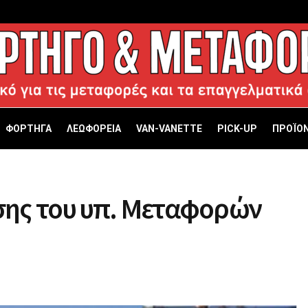
ΦΟΡΤΗΓΑ
ΛΕΩΦΟΡΕΙΑ
VAN-VANETTΕ
PICK-UP
ΠΡΟΪΟΝ
ης του υπ. Μεταφορών