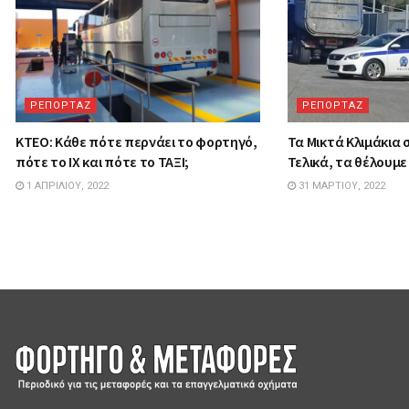
ΡΕΠΟΡΤΑΖ
ΡΕΠΟΡΤΑΖ
ΚΤΕΟ: Κάθε πότε περνάει το φορτηγό,
Τα Mικτά Kλιμάκια
πότε το ΙΧ και πότε το ΤΑΞΙ;
Τελικά, τα θέλουμε 
1 ΑΠΡΙΛΊΟΥ, 2022
31 ΜΑΡΤΊΟΥ, 2022