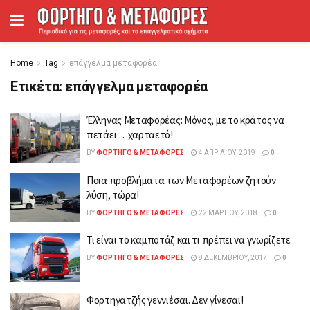
Home
Tag
επάγγελμα μεταφορέα
Ετικέτα:
επάγγελμα μεταφορέα
Έλληνας Μεταφορέας: Μόνος, με το κράτος να
πετάει …χαρταετό!
BY
ΦΟΡΤΗΓΌ & ΜΕΤΑΦΟΡΈΣ
4 ΑΠΡΙΛΊΟΥ, 2019
0
Ποια προβλήματα των Μεταφορέων ζητούν
λύση, τώρα!
BY
ΦΟΡΤΗΓΌ & ΜΕΤΑΦΟΡΈΣ
22 ΜΑΡΤΊΟΥ, 2018
0
Τι είναι το καμποτάζ και τι πρέπει να γνωρίζετε
BY
ΦΟΡΤΗΓΌ & ΜΕΤΑΦΟΡΈΣ
8 ΔΕΚΕΜΒΡΊΟΥ, 2017
0
Φορτηγατζής γεννιέσαι. Δεν γίνεσαι!