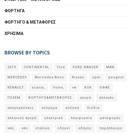
ΦΟΡΤΗΓΑ
ΦΟΡΤΗΓΟ & ΜΕΤΑΦΟΡΕΣ
ΧΡΗΣΙΜΑ
BROWSE BY TOPICS
2019
CONTINENTAL
ford
FORD RANGER
MAN
MERCEDES
Mercedes-Benz
Nissan
opel
peugeot
RENAULT
scania,
Volvo,
vw
ΚΟΚ
ΟΦΑΕ
ΠΣΧΕΜ
ΦΟΡΤΗΓΟ&ΜΕΤΑΦΟΡΕΣ
αγορά
αλλαγές
απαγορεύσεις
ατύχημα
αύξηση
διόδια
ελληνική αγορά
ηλεκτρικό
λεωφορεία
μεταφορές
νέα
νέο
νταλίκα
οδηγοί
οδηγός
παράπλευρο