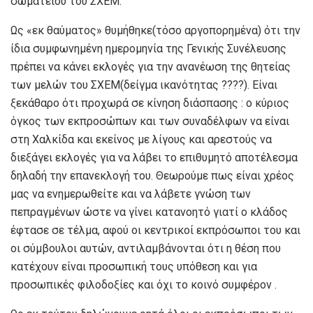
σωματείου του ΣΧΕΜ.
Ως «εκ θαύματος» θυμήθηκε(τόσο αργοπορημένα) ότι την
ίδια συμφωνημένη ημερομηνία της Γενικής Συνέλευσης
πρέπει να κάνει εκλογές για την ανανέωση της θητείας
των μελών του ΣΧΕΜ(δείγμα ικανότητας ????). Είναι
ξεκάθαρο ότι προχωρά σε κίνηση διάσπασης : ο κύριος
όγκος των εκπροσώπων και των συναδέλφων να είναι
στη Χαλκίδα και εκείνος με λίγους και αρεστούς να
διεξάγει εκλογές για να λάβει το επιθυμητό αποτέλεσμα
δηλαδή την επανεκλογή του. Θεωρούμε πως είναι χρέος
μας να ενημερωθείτε και να λάβετε γνώση των
πεπραγμένων ώστε να γίνει κατανοητό γιατί ο κλάδος
έφτασε σε τέλμα, αφού οι κεντρικοί εκπρόσωποι του και
οι σύμβουλοι αυτών, αντιλαμβάνονται ότι η θέση που
κατέχουν είναι προσωπική τους υπόθεση και για
προσωπικές φιλοδοξίες και όχι το κοινό συμφέρον .