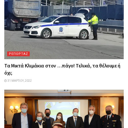
ΡΕΠΟΡΤΑΖ
Τα Mικτά Kλιμάκια στον …πάγο! Τελικά, τα θέλουμε ή
όχι;
31 ΜΑΡΤΊΟΥ, 2022