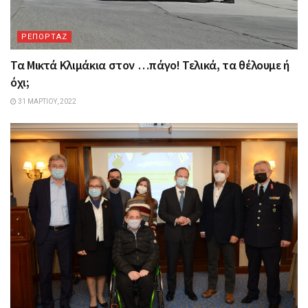
ΡΕΠΟΡΤΑΖ
Τα Mικτά Kλιμάκια στον …πάγο! Τελικά, τα θέλουμε ή
όχι;
31 ΜΑΡΤΊΟΥ, 2022