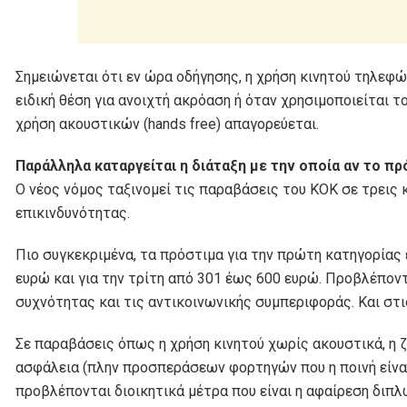
Σημειώνεται ότι εν ώρα οδήγησης, η χρήση κινητού τηλεφώ
ειδική θέση για ανοιχτή ακρόαση ή όταν χρησιμοποιείται τ
χρήση ακουστικών (hands free) απαγορεύεται.
Παράλληλα καταργείται η διάταξη με την οποία αν το π
Ο νέος νόμος ταξινομεί τις παραβάσεις του ΚΟΚ σε τρεις 
επικινδυνότητας.
Πιο συγκεκριμένα, τα πρόστιμα για την πρώτη κατηγορίας ε
ευρώ και για την τρίτη από 301 έως 600 ευρώ. Προβλέποντ
συχνότητας και τις αντικοινωνικής συμπεριφοράς. Και στις
Σε παραβάσεις όπως η χρήση κινητού χωρίς ακουστικά, η 
ασφάλεια (πλην προσπεράσεων φορτηγών που η ποινή είναι
προβλέπονται διοικητικά μέτρα που είναι η αφαίρεση διπλ