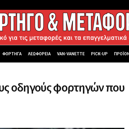
ΦΟΡΤΗΓΑ
ΛΕΩΦΟΡΕΙΑ
VAN-VANETTΕ
PICK-UP
ΠΡΟΪΟΝ
ους οδηγούς φορτηγών που